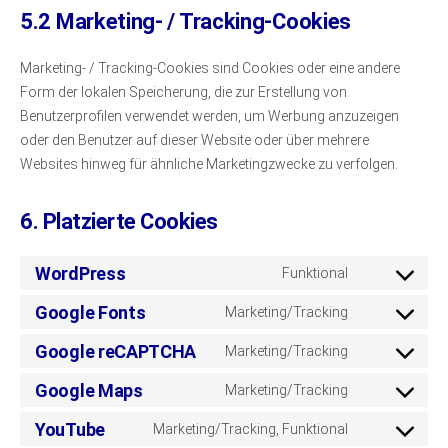
5.2 Marketing- / Tracking-Cookies
Marketing- / Tracking-Cookies sind Cookies oder eine andere
Form der lokalen Speicherung, die zur Erstellung von
Benutzerprofilen verwendet werden, um Werbung anzuzeigen
oder den Benutzer auf dieser Website oder über mehrere
Websites hinweg für ähnliche Marketingzwecke zu verfolgen.
6. Platzierte Cookies
WordPress
Funktional
Consent
to
Google Fonts
Marketing/Tracking
Consent
service
to
Google reCAPTCHA
Marketing/Tracking
wordpress
Consent
service
to
Google Maps
Marketing/Tracking
google-
Consent
service
fonts
to
YouTube
Marketing/Tracking, Funktional
google-
Consent