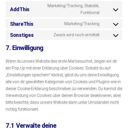
service
recaptcha
to
Marketing/Tracking, Statistik,
google-
AddThis
service
Consent
Funktional
maps
youtube
to
ShareThis
Marketing/Tracking
service
Consent
addthis
to
Sonstiges
Zweck wird noch ermittelt
Consent
service
to
7. Einwilligung
sharethis
service
sonstiges
Wenn du unsere Website das erste Mal besuchst, zeigen wir dir
ein Pop-Up mit einer Erklärung über Cookies. Sobald du auf
„Einstellungen speichern“ klickst, gibst du uns deine Einwilligung
alle von dir gewählten Kategorien von Cookies und Plugins wie in
dieser Cookie-Erklärung beschrieben zu verwenden. Du kannst die
Verwendung von Cookies über deinen Browser deaktivieren, aber
bitte beachte, dass unsere Website dann unter Umständen nicht
richtig funktioniert.
7.1 Verwalte deine