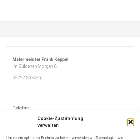
Malermeister Frank Keppel
Im Güldenen Morgen 8
52222 Stolberg
Telefon:
02402-83058
Cookie-Zustimmung
Mobil:
verwalten
+49 179 6828410
Um dir ein optimales Erlebnis zu bieten, verwenden wir Technologien wie
e-mail :
info@malermeister-keppel.de